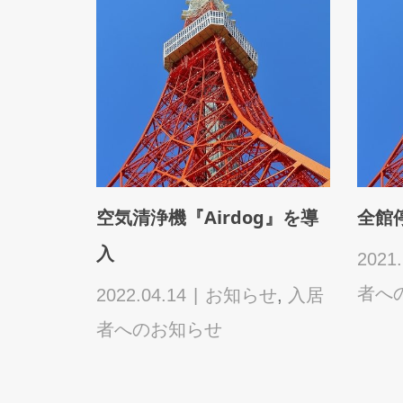
ト向けセ
HP・見学お申込フォーム不
T-B
せ
具合につきまして
ド（
お知..
せ
,
入居
2026.04.23
お知らせ
,
入居
者へのお知らせ
2025.
知ら