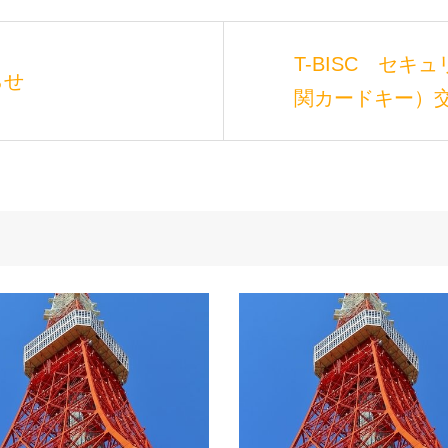
T-BISC セキ
らせ
関カードキー）