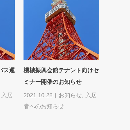
お知ら
全館停電のお知らせ
空気清浄
入
2022.12.15
お知らせ
,
入居
者へのお知らせ
,
入居
2022.04
者への