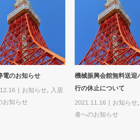
ISC セキュリティカー
年末年始の受付業務の
玄関カードキー）交換の
せ
.
2022.12.15
お知らせ
者へのお知らせ
02.21
入居者へのお
せ