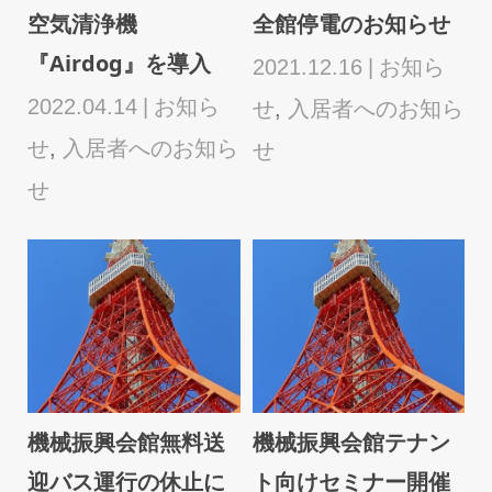
テ
空気清浄機
全館停電のお知らせ
ー
『Airdog』を導入
2021.12.16
お知ら
2022.04.14
お知ら
せ
,
入居者へのお知ら
2
せ
,
入居者へのお知ら
せ
せ
機械振興会館無料送
機械振興会館テナン
せ
迎バス運行の休止に
ト向けセミナー開催