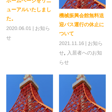
ホームページをリニ
ューアルいたしまし
機械振興会館無料送
た。
迎バス運行の休止に
2020.06.01
お知ら
ついて
せ
2021.11.16
お知ら
せ
,
入居者へのお知
らせ