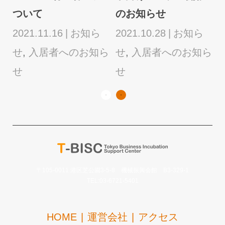
ついて
のお知らせ
2021.11.16
お知ら
2021.10.28
お知ら
2
ら
せ
,
入居者へのお知ら
せ
,
入居者へのお知ら
せ
せ
〒105-0011 港区芝公園3-5-8 機械振興会館 B3-329-1
TEL:03-6721-5401
HOME
運営会社
アクセス