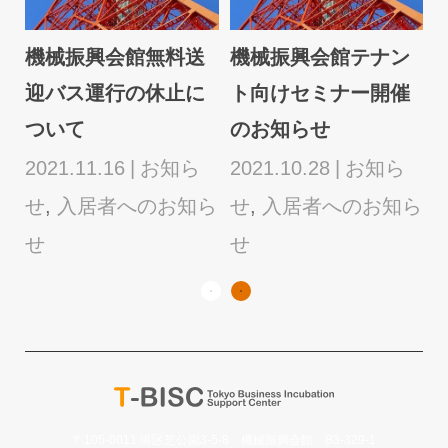
ン
催
年末年始の受付業務
全館停電のお知らせ
のお知らせ
2022.12.15
お知ら
2022.12.15
お知ら
2
せ
,
入居者へのお知ら
ら
せ
,
入居者へのお知ら
せ
せ
〒105-0011 港区芝公園3-5-8 機械振興会館 B3-329-1