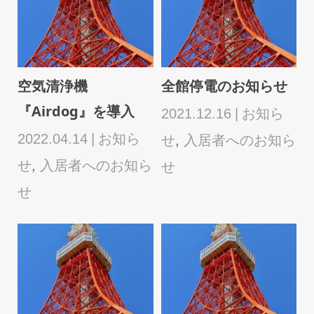
せ
HP・見学お申込フォ
T-BISC セキュリテ
ーム不具合につきま
ィカード（玄関カー
して
ドキー）交換のお
2
ら
知...
2026.04.23
お知ら
2025.02.21
入居者
せ
,
入居者へのお知ら
へのお知らせ
せ