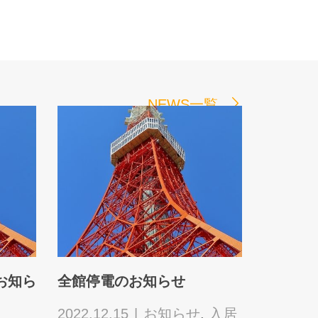
NEWS一覧
お知ら
全館停電のお知らせ
空気清浄
入
2022.12.15
お知らせ
,
入居