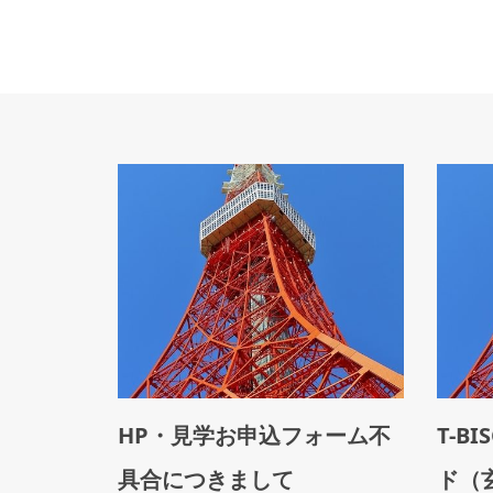
ト向けセ
HP・見学お申込フォーム不
T-B
せ
具合につきまして
ド（